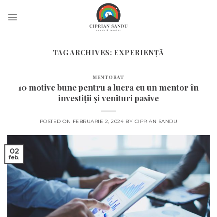
Skip
to
content
TAG ARCHIVES:
EXPERIENȚĂ
MENTORAT
10 motive bune pentru a lucra cu un mentor în
investiții și venituri pasive
POSTED ON
FEBRUARIE 2, 2024
BY
CIPRIAN SANDU
02
feb.