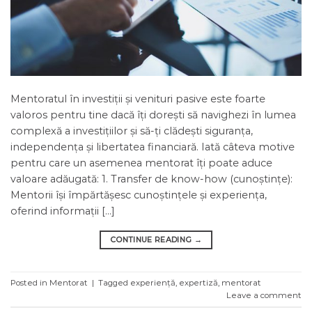
Mentoratul în investiții și venituri pasive este foarte
valoros pentru tine dacă îți dorești să navighezi în lumea
complexă a investițiilor și să-ți clădești siguranța,
independența și libertatea financiară. Iată câteva motive
pentru care un asemenea mentorat îți poate aduce
valoare adăugată: 1. Transfer de know-how (cunoștințe):
Mentorii își împărtășesc cunoștințele și experiența,
oferind informații […]
CONTINUE READING
→
Posted in
Mentorat
|
Tagged
experiență
,
expertiză
,
mentorat
Leave a comment