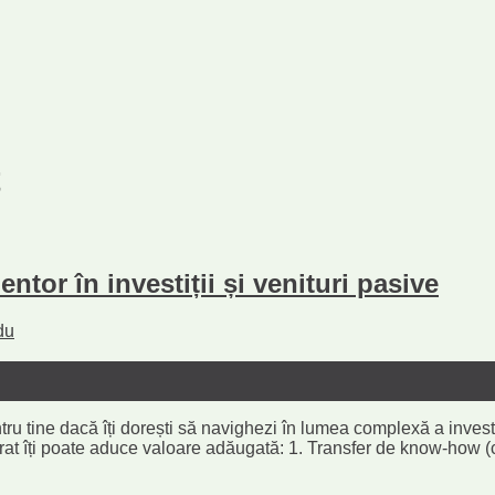
t
tor în investiții și venituri pasive
du
ntru tine dacă îți dorești să navighezi în lumea complexă a investi
t îți poate aduce valoare adăugată: 1. Transfer de know-how (cu