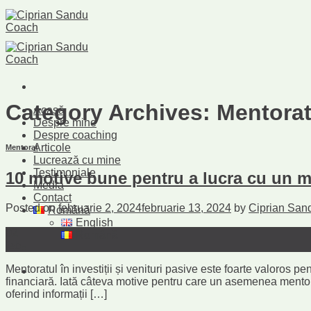
Skip
to
content
Category Archives:
Mentora
Acasă
Despre mine
Despre coaching
Articole
Mentorat
Lucrează cu mine
Testimoniale
10 motive bune pentru a lucra cu un men
Media
Contact
Posted on
februarie 2, 2024
februarie 13, 2024
by
Ciprian San
Română
English
02
Română
feb.
Mentoratul în investiții și venituri pasive este foarte valoros pe
financiară. Iată câteva motive pentru care un asemenea mentora
oferind informații […]