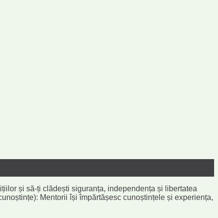
țiilor și să-ți clădești siguranța, independența și libertatea
noștințe): Mentorii își împărtășesc cunoștințele și experiența,