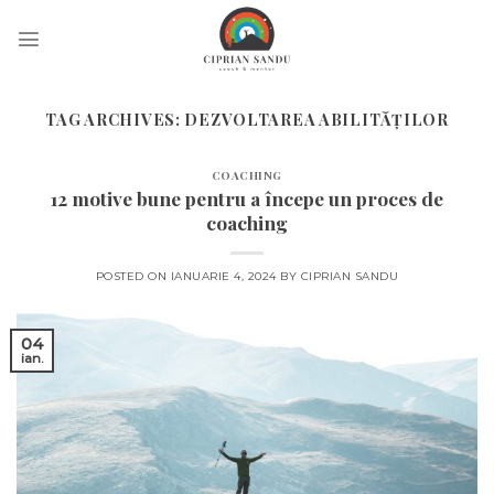
Skip
to
content
TAG ARCHIVES:
DEZVOLTAREA ABILITĂȚILOR
COACHING
12 motive bune pentru a începe un proces de
coaching
POSTED ON
IANUARIE 4, 2024
BY
CIPRIAN SANDU
04
ian.